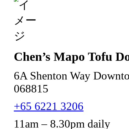
Chen’s Mapo Tofu D
6A Shenton Way Downtow
068815
+65 6221 3206
11am – 8.30pm daily