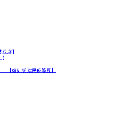
婆豆腐】
仁】
【復刻版 建民麻婆豆】