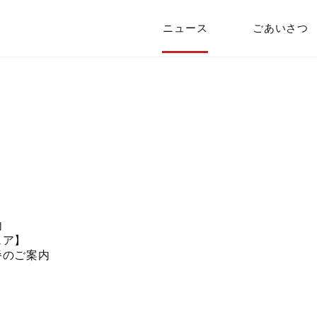
ニュース
ごあいさつ
）
内
ェア】
餐のご案内