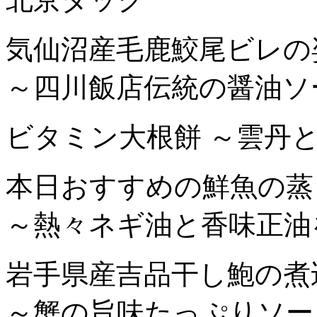
気仙沼産毛鹿鮫尾ビレの
～四川飯店伝統の醤油ソ
ビタミン大根餅 ～雲丹
本日おすすめの鮮魚の蒸
～熱々ネギ油と香味正油
岩手県産吉品干し鮑の煮
～蟹の旨味たっぷりソー