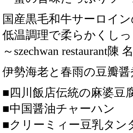
国産黒毛和牛サーロイン
低温調理で柔らかくしっ
～szechwan restauran
伊勢海老と春雨の豆瓣醤
■四川飯店伝統の麻婆豆
■中国醤油チャーハン
■クリーミィー豆乳タン