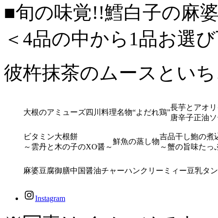
■旬の味覚!!鱈白子の麻
＜4品の中から1品お選
彼杵抹茶のムースといち
長芋とアオリ
大根のアミューズ
四川料理名物“よだれ鶏”
唐辛子正油ソ
ビタミン大根餅
吉品干し鮑の煮
鮮魚の蒸し物
～雲丹と木の子のXO醤～
～蟹の旨味たっ
麻婆豆腐御膳
中国醤油チャーハン
クリーミィー豆乳タン
Instagram