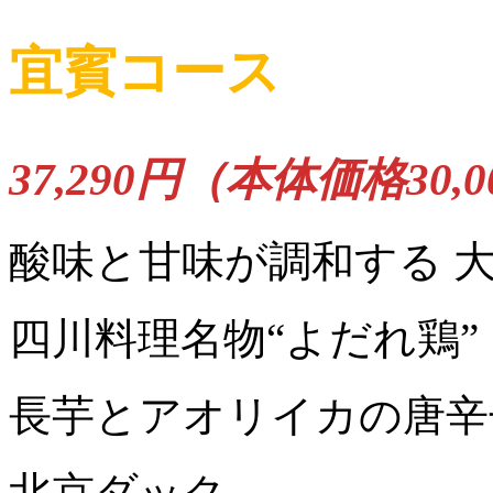
宜賓コース
37,290円（本体価格30,
酸味と甘味が調和する 
四川料理名物“よだれ鶏”
長芋とアオリイカの唐辛
北京ダック