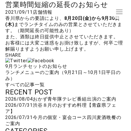
営業時間短縮の延長のお知らせ
2021/09/11
店舗情報
香川県からの要請により、
8月20日(金)から9月30日
(木)
までランチタイムのみの営業とさせていただきま
す。（期間延長の可能性あり）
また、酒類は終日提供中止とさせていただきます。
お客様には大変ご迷惑をお掛け致しますが、何卒ご理
解賜りますようお願い申し上げます。
SHARE
9月ランチセットのお知らせ
ランチメニューのご案内（9月21日～10月1日平日の
み）
すべての記事一覧
RECENT POST
2026/08/04
おかず青年隊テレビ番組出演のご案内
2026/07/31
渋谷
８月のおすすめ料理【青森県フェ
ア】
2026/07/31
今月の個室・宴会コース
四川麦酒晩餐の
ご案内