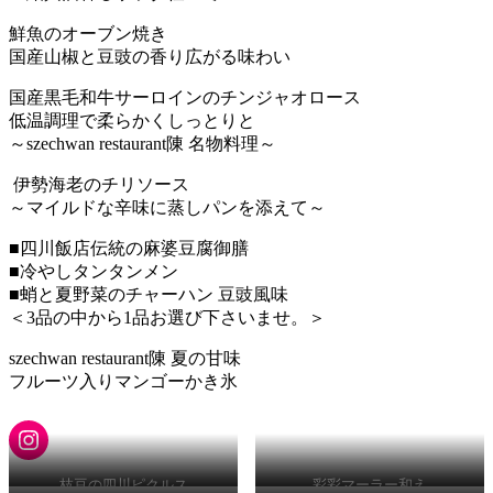
鮮魚のオーブン焼き
国産山椒と豆豉の香り広がる味わい
国産黒毛和牛サーロインのチンジャオロース
低温調理で柔らかくしっとりと
～szechwan restaurant陳 名物料理～
伊勢海老のチリソース
～マイルドな辛味に蒸しパンを添えて～
■四川飯店伝統の麻婆豆腐御膳
■冷やしタンタンメン
■蛸と夏野菜のチャーハン 豆豉風味
＜3品の中から1品お選び下さいませ。＞
szechwan restaurant陳 夏の甘味
フルーツ入りマンゴーかき氷
Instagram
枝豆の四川ピクルス
彩彩マーラー和え