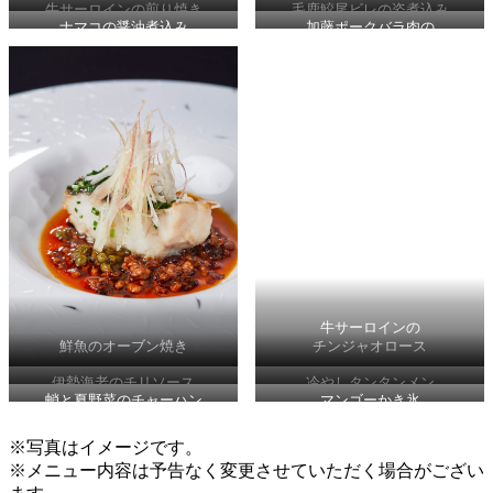
牛サーロインの煎り焼き
毛鹿鮫尾ビレの姿煮込み
ナマコの醤油煮込み
加藤ポークバラ肉の
～葱香る国産山椒ソース～
しゃぶしゃぶ
牛サーロインの
鮮魚のオーブン焼き
チンジャオロース
伊勢海老のチリソース
冷やしタンタンメン
蛸と夏野菜のチャーハン
マンゴーかき氷
※写真はイメージです。
※メニュー内容は予告なく変更させていただく場合がござい