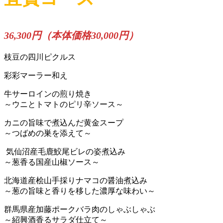
36,300円（本体価格30,000円）
枝豆の四川ピクルス
彩彩マーラー和え
牛サーロインの煎り焼き
～ウニとトマトのピリ辛ソース～
カニの旨味で煮込んだ黄金スープ
～つばめの巣を添えて～
気仙沼産毛鹿鮫尾ビレの姿煮込み
～葱香る国産山椒ソース～
北海道産桧山手採りナマコの醤油煮込み
～葱の旨味と香りを移した濃厚な味わい～
群馬県産加藤ポークバラ肉のしゃぶしゃぶ
～紹興酒香るサラダ仕立て～