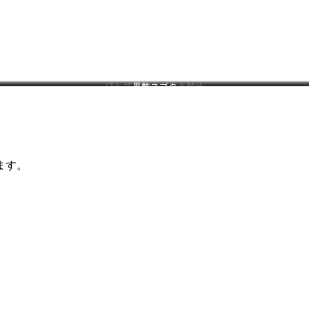
ほたて貝柱のミルク炒め
黒酢スブタ
ます。