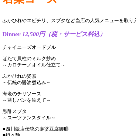
ふかひれやエビチリ、スブタなど当店の人気メニューを取り
Dinner
12,500円
（税・サービス料込）
チャイニーズオードブル
ほたて貝柱のミルク炒め
～カロチーノオイル仕立て～
ふかひれの姿煮
～伝統の醤油煮込み～
海老のチリソース
～蒸しパンを添えて～
黒酢スブタ
～スーツァンスタイル～
■四川飯店伝統の麻婆豆腐御膳
■担々麺