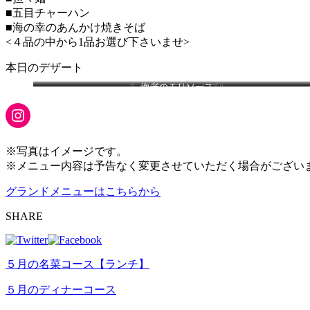
■五目チャーハン
■海の幸のあんかけ焼きそば
<４品の中から1品お選び下さいませ>
本日のデザート
チャイニーズオードブル
海老のチリソース
Instagram
※写真はイメージです。
※メニュー内容は予告なく変更させていただく場合がござい
グランドメニューはこちらから
SHARE
５月の名菜コース【ランチ】
５月のディナーコース