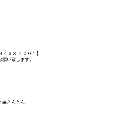
。
）
-３４６３-４００１】
お願い致します。
栗きんとん