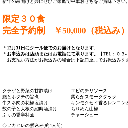
新年の幕開けと共にぜひご家庭で中華おせちをご賞味下さい
限定３０食
完全予約制 ￥50,000（税込み
＊
12月31日にクール便でのお届けとなります
。
＊
お申込みは店頭またはお電話にて承ります。
【TEL：０３
お支払い方法がお振込みの場合は下記口座までお振込みを
クラゲと野菜の甘酢漬け エビのチリソース
鮑とホタテの旨煮 柔らかスモークダック
牛スネ肉の花椒塩漬け キンモクセイ香るレンコンと
数の子と大根の紹興酒漬け ちりめん山椒
ぶりの香辛料煮 チャーシュー
◇フカヒレの煮込み(約4人前)