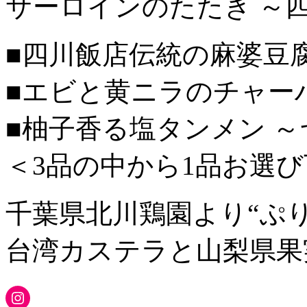
サーロインのたたき ～
■四川飯店伝統の麻婆豆
■エビと黄ニラのチャー
■柚子香る塩タンメン 
＜3品の中から1品お選
千葉県北川鶏園より“ぷ
台湾カステラと山梨県果
Instagram