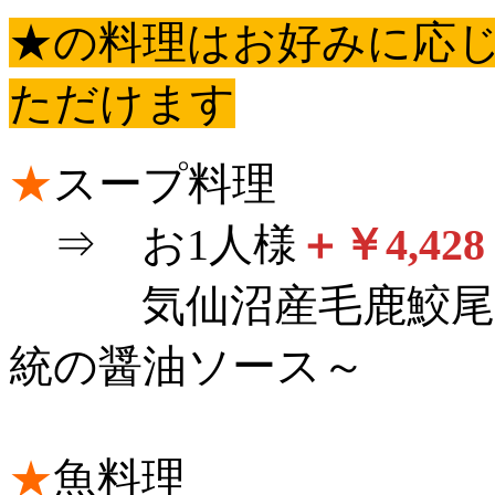
★の料理はお好みに応
ただけます
★
スープ料理
⇒ お1人様
＋￥
4,428
気仙沼産毛鹿鮫尾ビ
統の醤油ソース～
★
魚料理