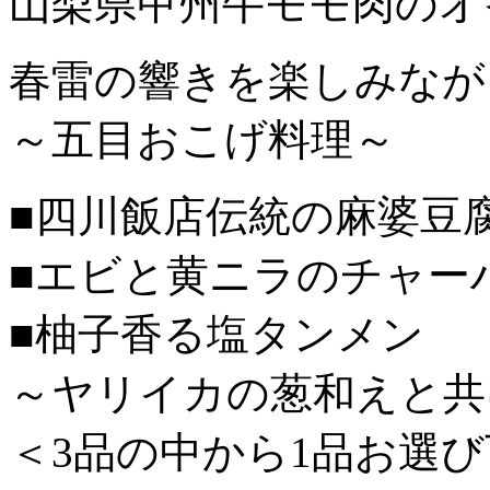
山梨県甲州牛モモ肉のオ
春雷の響きを楽しみなが
～五目おこげ料理～
■四川飯店伝統の麻婆豆
■エビと黄ニラのチャー
■柚子香る塩タンメン
～ヤリイカの葱和えと共
＜3品の中から1品お選