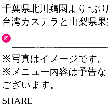
千葉県北川鶏園より“ぷ
台湾カステラと山梨県果
Instagram
エビと黄ニラのチャーハン
チャイニーズオードヴル
甲州牛モモ肉の
甲
柚
オイスターソース炒め
※写真はイメージです。
※メニュー内容は予告な
ございます。
SHARE