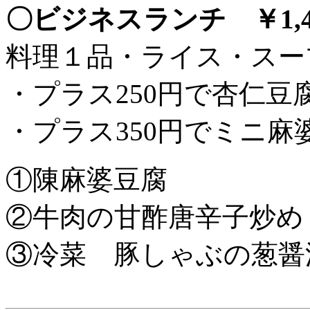
〇ビジネスランチ ￥1,4
料理１品・ライス・スー
・プラス250円で杏仁豆
・プラス350円でミニ麻
①陳麻婆豆腐
②牛肉の甘酢唐辛子炒め
③冷菜 豚しゃぶの葱醤