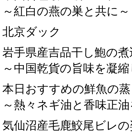
～紅白の燕の巣と共に～
北京ダック
岩手県産吉品干し鮑の煮
～中国乾貨の旨味を凝縮
本日おすすめの鮮魚の蒸
～熱々ネギ油と香味正油
気仙沼産毛鹿鮫尾ビレの