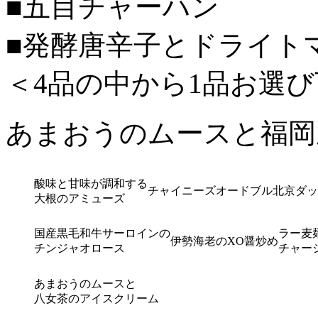
■五目チャーハン
■発酵唐辛子とドライト
＜4品の中から1品お選
あまおうのムースと福岡
酸味と甘味が調和する
チャイニーズオードブル
北京ダッ
大根のアミューズ
国産黒毛和牛サーロインの
ラー麦
伊勢海老のXO醤炒め
チンジャオロース
チャー
あまおうのムースと
八女茶のアイスクリーム