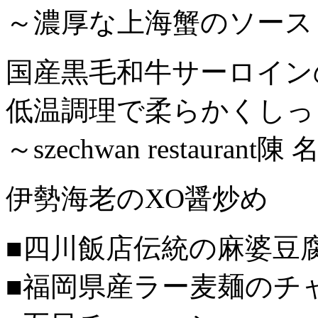
～濃厚な上海蟹のソース
国産黒毛和牛サーロイン
低温調理で柔らかくしっ
～szechwan restauran
伊勢海老のXO醤炒め
■四川飯店伝統の麻婆豆
■福岡県産ラー麦麺のチ