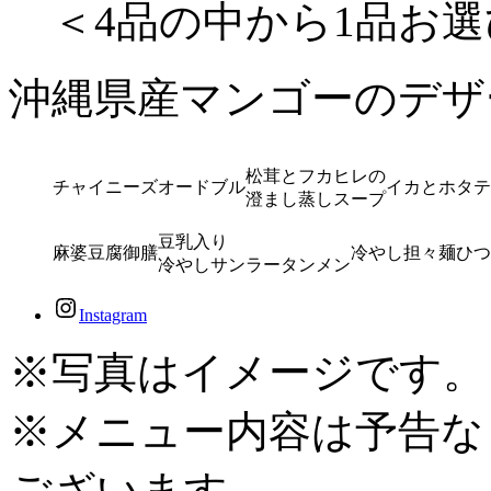
＜4品の中から1品お選
沖縄県産マンゴーのデザ
松茸とフカヒレの
チャイニーズオードブル
イカとホタテ
澄まし蒸しスープ
豆乳入り
麻婆豆腐御膳
冷やし担々麺
ひつ
冷やしサンラータンメン
Instagram
※写真はイメージです。
※メニュー内容は予告な
ございます。