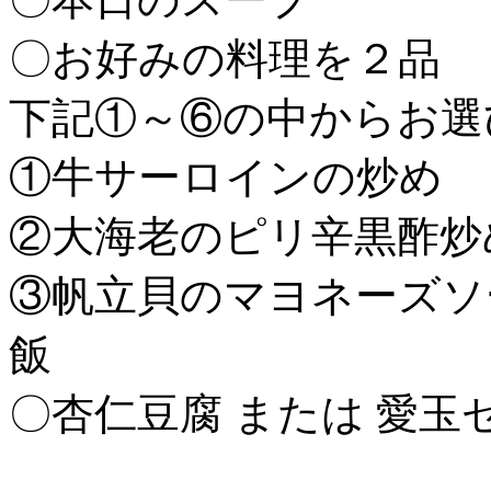
〇お好みの料理を２品
下記①～⑥の中からお選
①牛サーロインの
②大海老のピリ辛黒
③帆立貝のマヨネーズ
飯
〇杏仁豆腐 または 愛玉