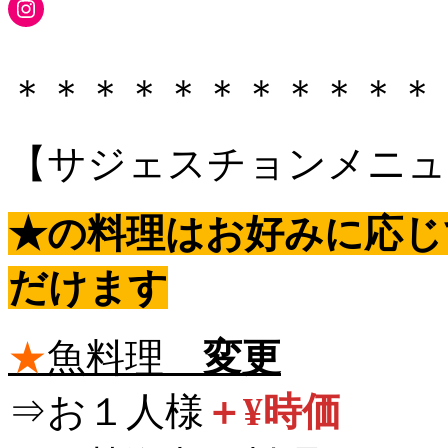
Instagram
＊＊＊＊＊＊＊＊＊＊＊
【サジェスチョンメニュ
★の料理はお好みに応じ
だけます
★
魚料理
変更
⇒お１人様
＋¥時価