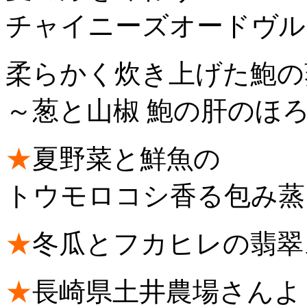
チャイニーズオードヴル
柔らかく炊き上げた鮑の
～葱と山椒 鮑の肝のほ
★
夏野菜と鮮魚の
トウモロコシ香る包み蒸
★
冬瓜とフカヒレの翡翠
★
長崎県土井農場さんよ