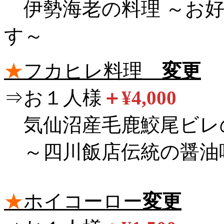
伊勢海老の料理 ～お好
す～
★
フカヒレ料理
変更
⇒お１人様
＋¥4,000
気仙沼産毛鹿鮫尾ビレ
～四川飯店伝統の醤油
★
ホイコーロー
変更