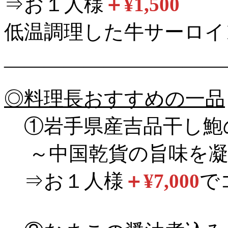
⇒お１人様
＋¥1,500
低温調理した牛サーロイ
———————————
◎料理長おすすめの一品
①岩手県産吉品干し鮑
～中国乾貨の旨味を凝
⇒お１人様
＋¥7,000
で