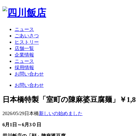
ニュース
ごあいさつ
ヒストリー
店舗一覧
企業情報
ニュース
採用情報
お問い合わせ
お問い合わせ
日本橋特製「室町の陳麻婆豆腐麺」￥1,8
2026/05/29
日本橋
新しいの始めました
6月1日～6月3０日
四川飯店の「顔」陳麻婆豆腐