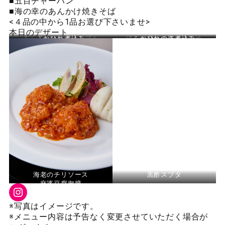
■五目チャーハン
■海の幸のあんかけ焼きそば
<４品の中から1品お選び下さいませ>
本日のデザート
チャイニーズオードブル
ふかひれ煮込み
ほたて貝柱のミルク炒め
ふかひれの姿煮込み
（＋2,530円）
海老のチリソース
黒酢スブタ
麻婆豆腐御膳
Instagram
※写真はイメージです。
※メニュー内容は予告なく変更させていただく場合が