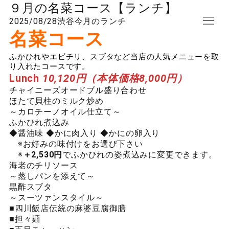
９月の名菜コース【ランチ】
2025/08/28
渋谷
今月のランチ
名菜コース
ふかひれやエビチリ、スブタなど当店の人気メニューを取
り入れたコースです。
Lunch
10
,120
円（本体価格8,000円）
チャイニーズオードブル盛り合わせ
ほたて貝柱のミルク炒め
～カロチーノオイル仕立て～
ふかひれ煮込み
◆醤油味 ◆かに肉入り ◆かにの卵入り
※お好みの味付けをお選び下さい
※
＋2,530円
でふかひれの姿煮込みに変更できます。
海老のチリソース
～蒸しパンを添えて～
黒酢スブタ
～スーツァンスタイル～
■四川飯店伝統の麻婆豆腐御膳
■担々麺